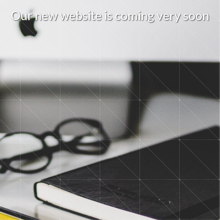
O
u
r
n
e
w
w
e
b
s
i
t
e
i
s
c
o
m
i
n
g
v
e
r
y
s
o
o
n